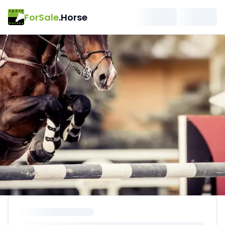
ForSale
.Horse