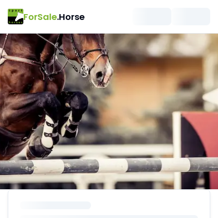
ForSale
.Horse