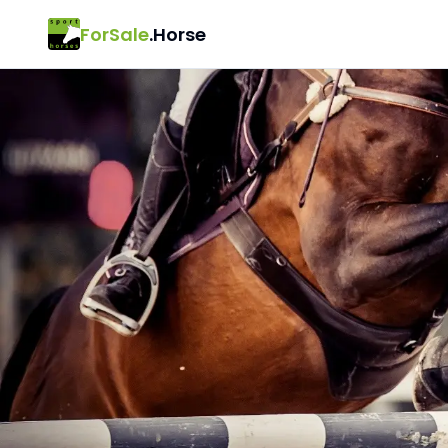
ForSale
.Horse