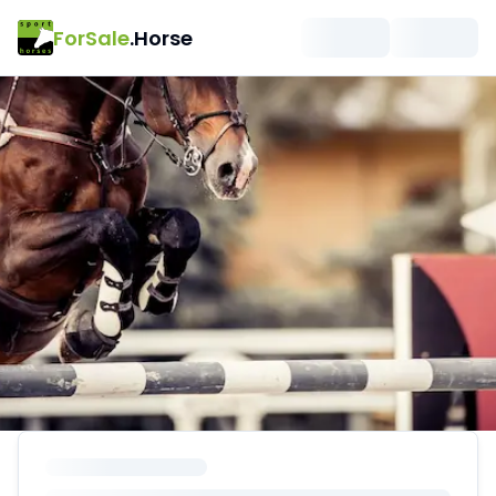
ForSale
.Horse