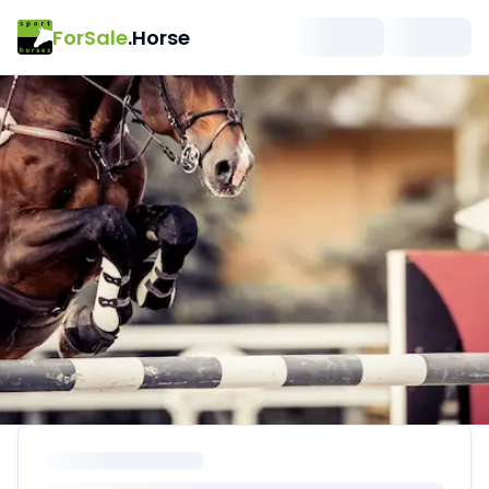
ForSale
.Horse