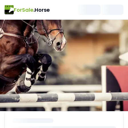
ForSale
.Horse