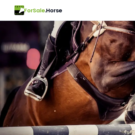
ForSale
.Horse