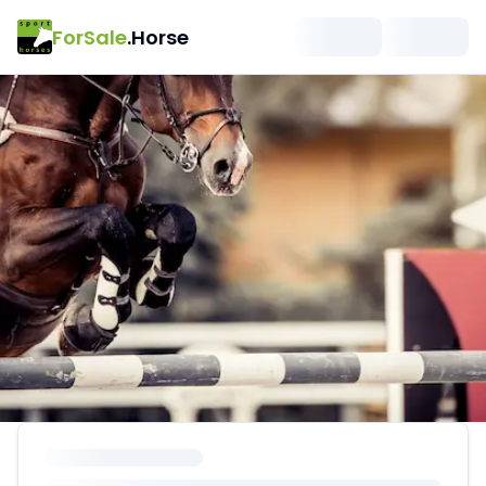
ForSale
.Horse