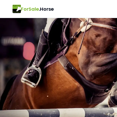
ForSale
.Horse