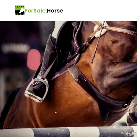
ForSale
.Horse