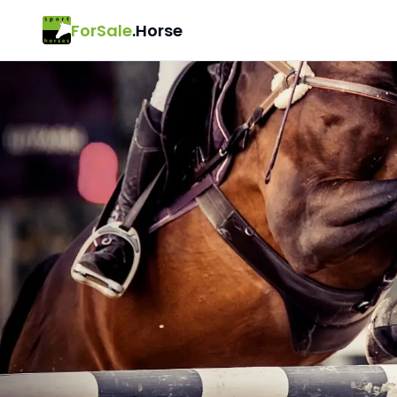
ForSale
.Horse