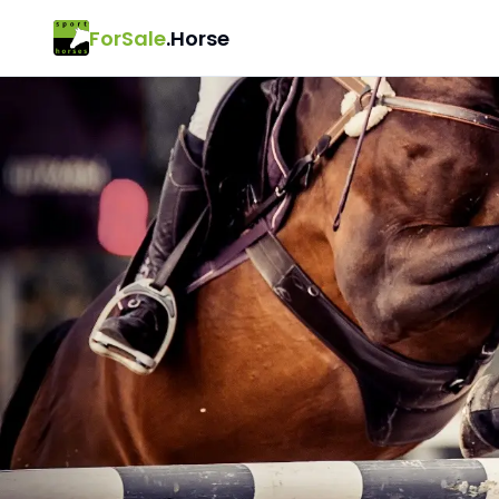
ForSale
.Horse