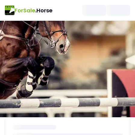
ForSale
.Horse