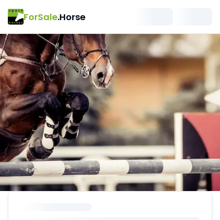
ForSale
.Horse