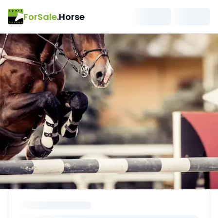
ForSale
.Horse