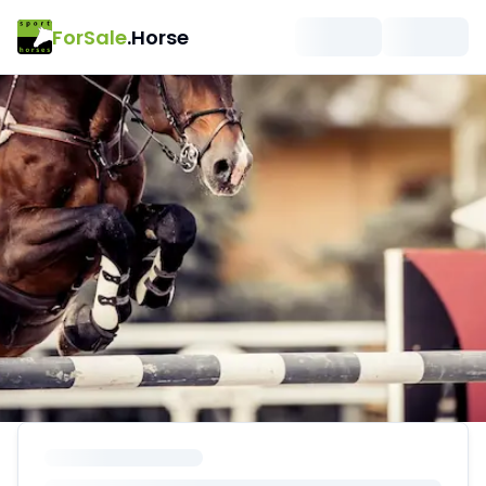
ForSale
.Horse